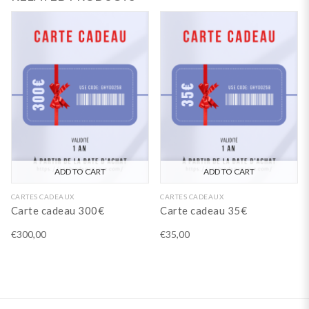
ADD TO CART
ADD TO CART
CARTES CADEAUX
CARTES CADEAUX
Carte cadeau 300€
Carte cadeau 35€
€
300,00
€
35,00