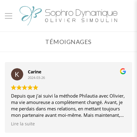
TÉMOIGNAGES
Carine
2024-03-26
Depuis que j'ai suivi la méthode Philautia avec Olivier,
ma vie amoureuse a complètement changé. Avant, je
me perdais dans mes relations, en mettant toujours
mon partenaire avant moi-même. Mais maintenant,
après seulement trois mois, je prends enfin soin de
Lire la suite
moi, je sais mieux ce qui me correspond surtout à
travers ce travail sur mes besoins qu'on a fait et je ne