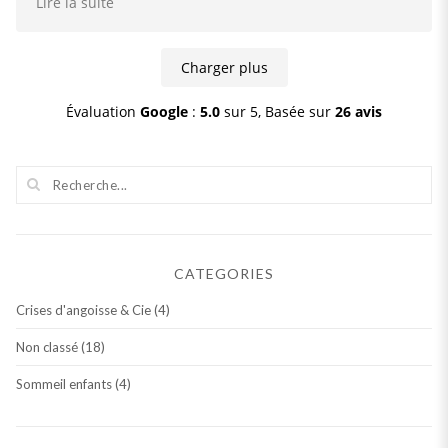
fausses croyances et décisions prises inconsciemment
Lire la suite
de vie qui a su prendre le temps d'explorer en
dans l’enfance qui m’ont dictées les comportements
profondeur mes problèmes afin de me prodiguer des
qui m’amenaient à répéter les mêmes schémas
conseils à long terme et de m'accompagner dès que
stériles dans mes relations amoureuses.
Charger plus
j'en ressentais le besoin. Son assistance m'a été très
Actuellement, ma certitude de trouver prochainement
précieuse et je ne peux que le remercier encore.
une personne en adéquation avec moi-même est
Évaluation
Google
:
5.0
sur 5,
Basée sur
26 avis
élevée. Je vous exprime ma gratitude pour votre
écoute, vos conseils et votre accompagnement
pendant ma transition vers une nouvelle version de
moi. Merci de tout cœur d'avoir créé ce programme et
de consacrer votre énergie à éclairer ces femmes sur
le chemin de leur propre révélation.
CATEGORIES
Crises d'angoisse & Cie
(4)
Non classé
(18)
Sommeil enfants
(4)