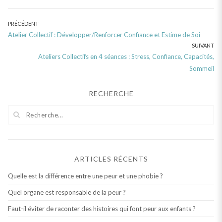
Navigation
PRÉCÉDENT
Previous
Atelier Collectif : Développer/Renforcer Confiance et Estime de Soi
de
post:
SUIVANT
l’article
Next
Ateliers Collectifs en 4 séances : Stress, Confiance, Capacités,
post:
Sommeil
RECHERCHE
ARTICLES RÉCENTS
Quelle est la différence entre une peur et une phobie ?
Quel organe est responsable de la peur ?
Faut-il éviter de raconter des histoires qui font peur aux enfants ?