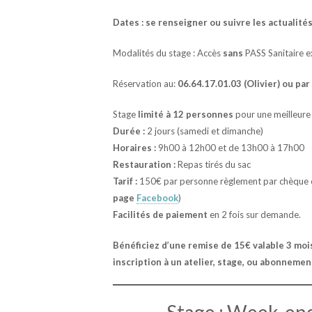
Dates : se renseigner ou suivre les actualit
Modalités du stage : Accès
sans
PASS Sanitaire e
Réservation au:
06.64.17.01.03 (Olivier) ou p
Stage
limité à 12 personnes
pour une meilleure
Durée :
2 jours (samedi et dimanche)
Horaires :
9h00 à 12h00 et de 13h00 à 17h00
Restauration :
Repas tirés du sac
Tarif :
150€ par personne règlement par chèque o
page
Facebook
)
Facilités de paiement
en 2 fois sur demande.
Bénéficiez d’une remise de 15€ valable 3 moi
inscription à un atelier, stage, ou abonnement
Stage : Week-end