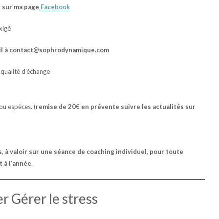
és sur ma page
Facebook
xigé
mail à contact@sophrodynamique.com
 qualité d’échange
u espèces. (
remise de 20€ en prévente suivre les actualités sur
s
,
à valoir sur une séance de coaching individuel, pour toute
 à l’année.
er Gérer le stress