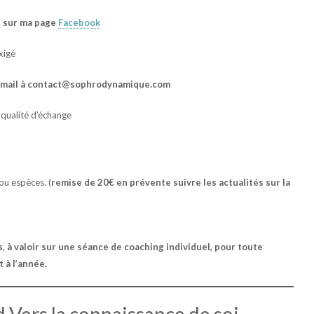
és sur ma page
Facebook
xigé
ar mail à contact@sophrodynamique.com
 qualité d’échange
u espèces. (
remise de 20€ en prévente suivre les actualités sur la
s
,
à valoir sur une séance de coaching individuel, pour toute
 à l’année.
 Vers la connaissance de soi